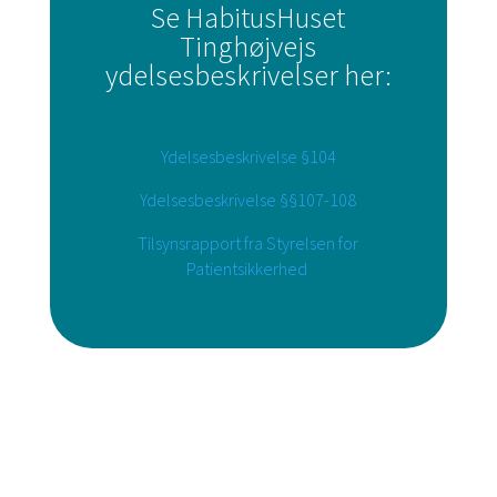
Se HabitusHuset
Tinghøjvejs
ydelsesbeskrivelser her:
Ydelsesbeskrivelse §104
Ydelsesbeskrivelse §§107-108
Tilsynsrapport fra Styrelsen for
Patientsikkerhed