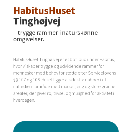
HabitusHuset
Tinghøjvej
– trygge rammer i naturskønne
omgivelser.
HabitusHuset
Tinghøjvej
er et botilbud under Habitus,
hvor vi skaber trygge og udviklende rammer for
mennesker med behov for støtte efter Servicelovens
§§ 107 og 108. Huset ligger afsides fra naboer i et
naturskønt område med marker, eng og store grønne
arealer, der giver ro, trivsel og mulighed for aktivitet i
hverdagen.