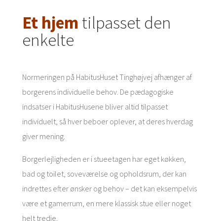
Et hjem
tilpasset den
enkelte
Normeringen på
HabitusHuset
Tinghøjvej
afhænger af
borgerens individuelle
behov. De pædagogiske
indsatser
i
HabitusHusene
bliver altid tilpasset
individuelt, så hver beboer oplever, at deres hverdag
giver mening.
Borgerlejligheden
er
i stueetagen har eget køkken,
bad og toilet, soveværelse og opholdsrum, der kan
indrettes efter ønsker og behov – det kan
eksempelvis
være et gamerrum, en
mere
klassisk stue eller noget
helt tredje.