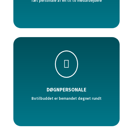
Tæt personale af en til to medarbejdere

DØGNPERSONALE
Botilbuddet er bemandet døgnet rundt